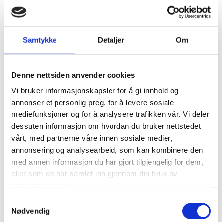
Samtykke
Detaljer
Om
Denne nettsiden anvender cookies
Vi bruker informasjonskapsler for å gi innhold og
annonser et personlig preg, for å levere sosiale
mediefunksjoner og for å analysere trafikken vår. Vi deler
Salg
dessuten informasjon om hvordan du bruker nettstedet
vårt, med partnerne våre innen sosiale medier,
Salg er å levere en vare eller tjeneste til avtalt
annonsering og analysearbeid, som kan kombinere den
pris.
En god selger lytter til kundens ønsker og
med annen informasjon du har gjort tilgjengelig for dem,
behov. Vi leverer gode løsninger til
konkurransedyktige priser. Våre selgere har over
eller som de har samlet inn gjennom din bruk av
30 års erfaring i bransjen.
tjenestene deres.
Samtykkevalg
Nødvendig