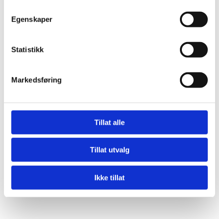
Egenskaper
Statistikk
Markedsføring
Tillat alle
Prosjektering
Tillat utvalg
Prosjektering av sikkerhetsløsninger for fysisk og
elektronisk sikring samt integrerte løsninger.
Prosjekteringen er kvalitetsikret og dokumentert
Ikke tillat
i henhold til gjeldene regler